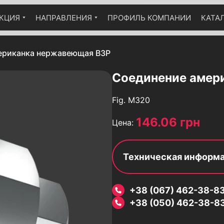
КЦИЯ
НАПРАВЛЕНИЯ
ПРОФИЛЬ КОМПАНИИ
КАТА
Краны шаровые комплектация
Арматура промышленная
Технический каталог
пневмоприводом
ериканка нержавеющая ВЗР
Арматура нержавеющая
Краны шаровые комплектация
Арматура латунная
червячным редуктором
Соединение амер
Насосы
Fig.
M320
Гидроаккумуляторы
Вентили (клапаны запорные)
146.06 грн
Цена:
Компенсаторы сильфонные
Обратные клапаны
Техническая информ
Вибровставки
Предохранительные клапаны
+38 (067) 462-38-8
Конденсатоотводчики
+38 (050) 462-38-8
Фильтры осадочные