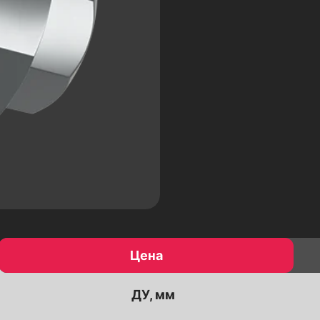
Электроприводы
Пневмоприводы
Редукторы червячные
ми
Электромагнитные клапаны
Фитинги резьбовые
Детали к трубопроводу
Фланцы
Цена
ДУ, мм