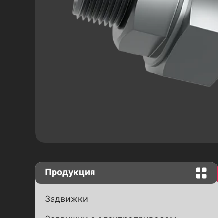
Затворы "Баттерфляй"
комплектация червячным
редуктором
Затворы "Баттерфляй" с конечны
сигнализаторами
Краны шаровые
Краны шаровые латунные
Краны шаровые комплектация
электроприводом
Продукция
Задвижки