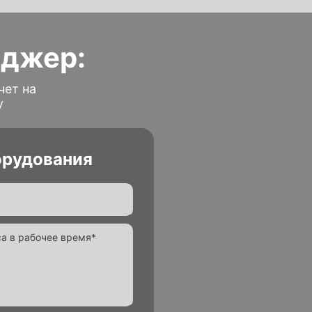
еджер:
чет на
у
орудования