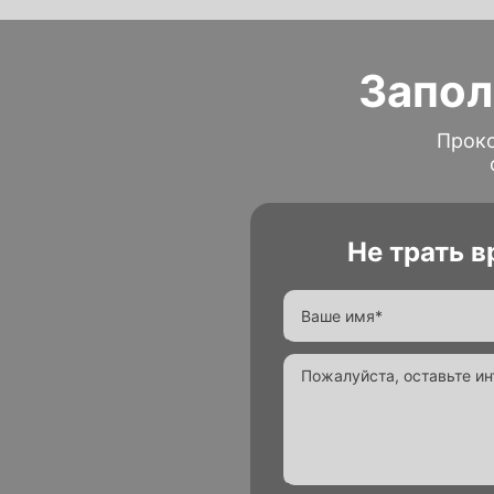
Запол
Проко
Не трать 