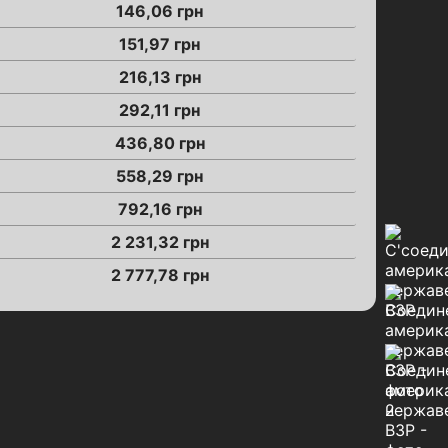
146,06
грн
151,97
грн
216,13
грн
292,11
грн
436,80
грн
558,29
грн
792,16
грн
2 231,32
грн
2 777,78
грн