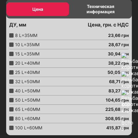
Задвижки
Техническая
Цена
информация
Задвижки с электроприводом
Задвижки шиберные с электроприводом
ДУ, мм
Цена, грн. с НДС
Задвижки с пневмоприводом
8 L=35MM
23,66
грн
Соединение трубопроводов
10 L=35MM
28,67
грн
Хомуты ремонтные
Вантузы аэрационные
15 L=35MM
30,94
грн
Затворы "Баттерфляй"
20 L=40MM
38,22
грн
Затворы с эксцентриком
25 L=40MM
50,05
грн
Затворы "Баттерфляй"
32 L=50MM
68,71
грн
с электроприводом
40 L=50MM
83,27
грн
Затворы "Баттерфляй"
с пневмоприводом
50 L=50MM
104,65
грн
Затворы "Баттерфляй"
65 L=60MM
225,68
грн
с червячным редуктором
80 L=60MM
308,95
грн
Затворы "Баттерфляй"
с конечными сигнализаторами
100 L=60MM
415,87
грн
Краны шаровые