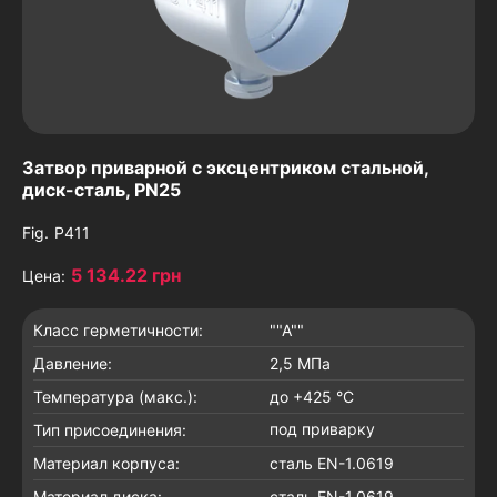
Затвор приварной с эксцентриком стальной,
диск-сталь, PN25
Fig.
P411
5 134.22 грн
Цена:
Класс герметичности:
""A""
Давление:
2,5 МПа
Температура (макс.):
до +425 °C
под приварку
Тип присоединения:
Материал корпуса:
сталь EN-1.0619
Материал диска:
сталь EN-1.0619