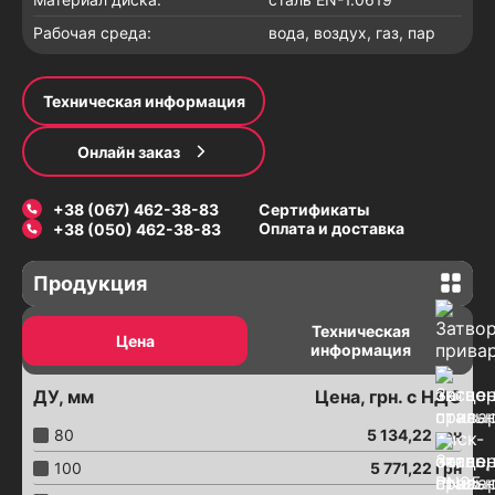
Рабочая среда:
вода, воздух, газ, пар
Техническая информация
Онлайн заказ
+38 (067) 462-38-83
Сертификаты
Оплата и доставка
+38 (050) 462-38-83
Продукция
Задвижки
Техническая
Цена
информация
Задвижки с электроприводом
Задвижки шиберные с электроприводом
ДУ, мм
Цена, грн. с НДС
Задвижки с пневмоприводом
80
5 134,22
грн
Соединение трубопроводов
100
5 771,22
грн
Хомуты ремонтные