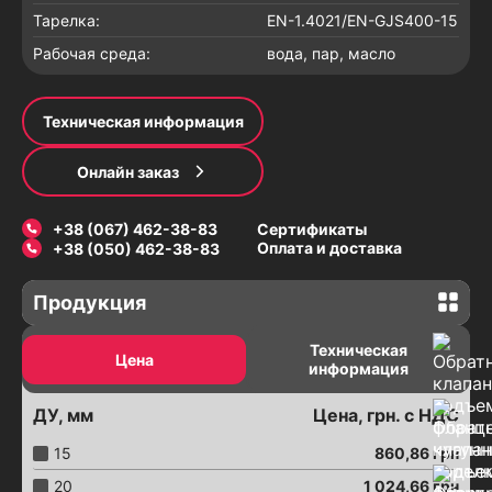
Тарелка:
EN-1.4021/EN-GJS400-15
Рабочая среда:
вода, пар, масло
Техническая информация
Онлайн заказ
+38 (067) 462-38-83
Сертификаты
Оплата и доставка
+38 (050) 462-38-83
Продукция
Задвижки
Техническая
Цена
информация
Задвижки с электроприводом
Задвижки шиберные с электроприводом
ДУ, мм
Цена, грн. с НДС
Задвижки с пневмоприводом
15
860,86
грн
Соединение трубопроводов
20
1 024,66
грн
Хомуты ремонтные