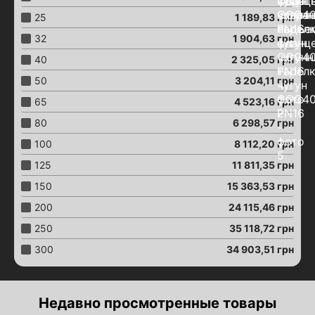
Вантузы аэрационные
25
1 189,83
грн
Затворы "Баттерфляй"
32
1 904,63
грн
Затворы с эксцентриком
40
2 325,05
грн
Затворы "Баттерфляй"
50
3 204,11
грн
с электроприводом
65
4 523,16
грн
Затворы "Баттерфляй"
с пневмоприводом
80
6 298,57
грн
Затворы "Баттерфляй"
100
8 112,20
грн
с червячным редуктором
125
11 811,35
грн
Затворы "Баттерфляй"
с конечными сигнализаторами
150
15 363,53
грн
Краны шаровые
200
24 115,46
грн
Краны шаровые латунные
250
35 118,72
грн
Краны шаровые
с электроприводом
300
34 903,51
грн
Краны шаровые
с пневмоприводом
Краны шаровые
Недавно просмотренные товары
с червячным редуктором