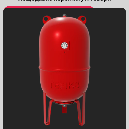
Вентилі (клапани запірні)
Компенсатори сильфонні
Зворотні клапани
Вібровставки
Запобіжні клапани
Фільтри осадові
Конденсатовідвідники
Електроприводи
Пневмоприводи
Черв'ячні редуктори
Електромагнітні клапани
Фітинги різьбові
Деталі до трубопроводу
Фланці