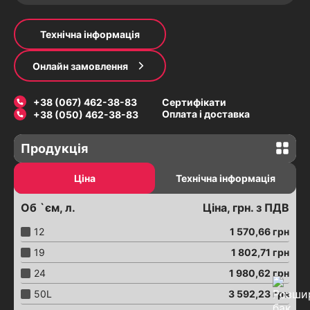
Технічна інформація
Онлайн замовлення
+38 (067) 462-38-83
Сертифікати
Оплата і доставка
+38 (050) 462-38-83
Продукція
Засувки
Ціна
Технічна інформація
Засувки з електроприводом
Об `єм, л.
Ціна, грн. з ПДВ
Засувки шиберні з електроприводом
Засувки з пневмоприводом
12
1 570,66
грн
З'єднання трубопроводів
19
1 802,71
грн
Хомути ремонтні
24
1 980,62
грн
Вантузи аераційні
50L
3 592,23
грн
Затвори "Баттерфляй"