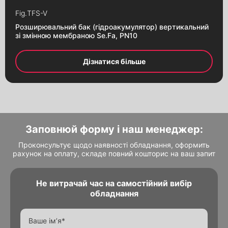
Fig.
TFS-V
Розширювальний бак (гідроакумулятор) вертикальний
зі змінною мембраною Se.Fa, PN10
Дізнатися більше
Заповни форму і наш менеджер
Заповни форму і наш менеджер
зв’яжеться з Вами
зв’яжеться з Вами
Заповнюй форму і наш менеджер:
Проконсультує щодо наявності обладнання, оформить
рахунок на оплату, складе повний кошторис на ваш запит
Не витрачай час на самостійний вибір
обладнання