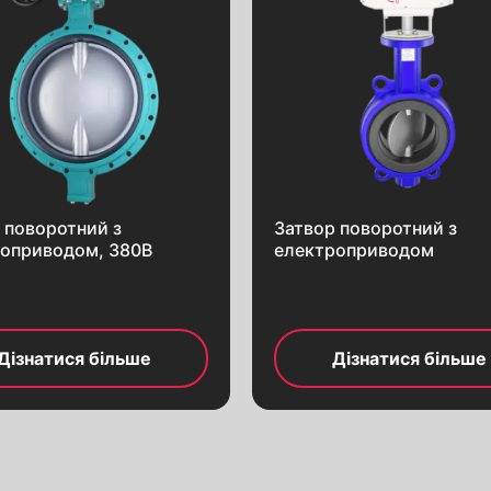
Електроприводи
ція
Пневмоприводи
Черв’ячні редуктори
и
Електромагнітні клапани
Фітинги різьбові
Деталі до трубопроводу
Фланці
 поворотний з
Затвор поворотний з
оприводом, 380В
електроприводом
Дізнатися більше
Дізнатися більше