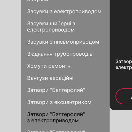
Затвори “Баттерфляй” комплекта
Засувки з електроприводом
черв’ячним редуктором
Затвори “Баттерфляй” з кінцевим
Засувки шиберні з
сигналізаторами
електроприводом
Крани кульові
Засувки з пневмоприводом
Крани кульові латунні
Крани кульові комплектація
З'єднання трубопроводів
електроприводом
Затвор
Хомути ремонтні
електр
Вантузи аераційні
Затвори "Баттерфляй"
Затвори з ексцентриком
Затвори "Баттерфляй"
з електроприводом