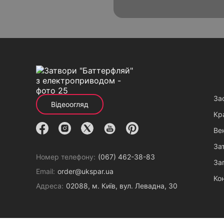
Alternative:
За
Відеоогляд
Кр
Вен
За
Номер телефону:
(067) 462-38-83
За
Email:
order@ukspar.ua
Ко
Адреса:
02088, м. Київ, вул. Левадна, 30