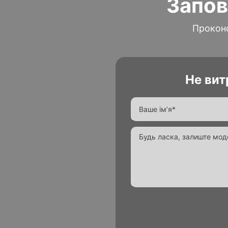
Запов
Проконс
Не вит