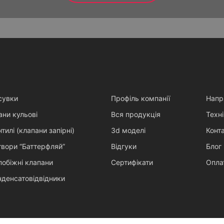
сувки
Профіль компанії
Напр
ани кульові
Вся продукція
Техні
тилі (клапани запірні)
3d моделі
Конт
твори “Баттерфляй”
Відгуки
Блог
побіжні клапани
Сертифікати
Опла
нденсатовідвідники