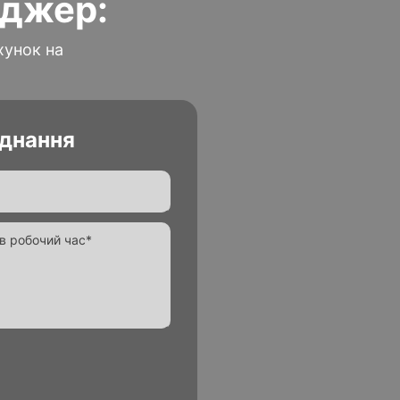
еджер:
хунок на
аднання