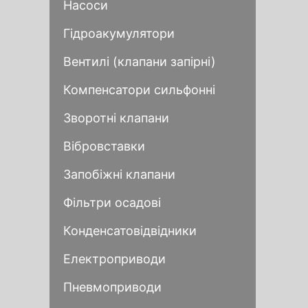
Насоси
Гідроакумулятори
Заповни
Заповни
Вентилі (клапани запірні)
Компенсатори сильфонні
Зворотні клапани
Вібровставки
Запобіжні клапани
Фільтри осадові
Конденсатовідвідники
Електроприводи
Alternative:
Alternative:
Пневмоприводи