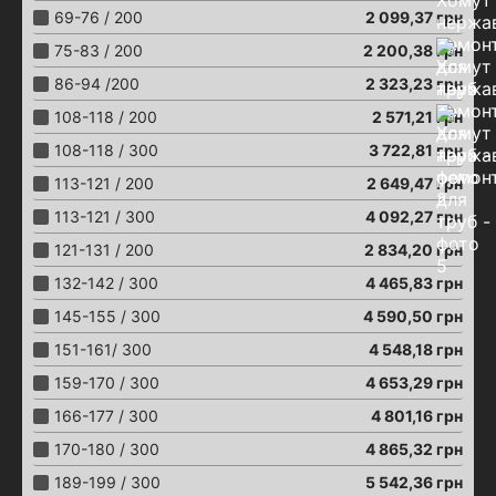
Хомути ремонтні
69-76 / 200
2 099,37
грн
Вантузи аераційні
75-83 / 200
2 200,38
грн
Затвори "Баттерфляй"
86-94 /200
2 323,23
грн
Затвори з ексцентриком
108-118 / 200
2 571,21
грн
Затвори "Баттерфляй"
з електроприводом
108-118 / 300
3 722,81
грн
Затвори "Баттерфляй"
113-121 / 200
2 649,47
грн
з пневмоприводом
113-121 / 300
4 092,27
грн
Затвори "Баттерфляй"
з черв'ячним редуктором
121-131 / 200
2 834,20
грн
Затвори “Баттерфляй”
132-142 / 300
4 465,83
грн
з кінцевими сигналізаторами
145-155 / 300
4 590,50
грн
Крани кульові
Крани кульові латунні
151-161/ 300
4 548,18
грн
Крани кульові
159-170 / 300
4 653,29
грн
з електроприводом
166-177 / 300
4 801,16
грн
Крани кульові
з пневмоприводом
170-180 / 300
4 865,32
грн
Крани кульові
189-199 / 300
5 542,36
грн
з черв'ячним редуктором