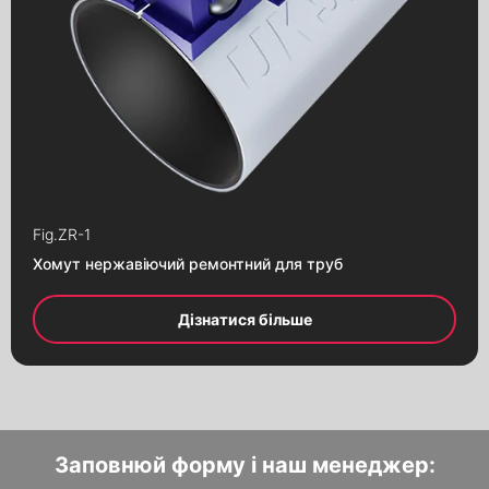
Заповни форму і наш менеджер
Заповни форму і наш менеджер
Fig.
ZR-1
зв’яжеться з Вами
зв’яжеться з Вами
Хомут нержавіючий ремонтний для труб
Дізнатися більше
Заповнюй форму і наш менеджер: