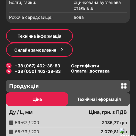
Болти, гайки:
оцинкована вуглецева
сталь 8.8
Робоче середовище:
вода
Технічна інформація
Онлайн замовлення
+38 (067) 462-38-83
Сертифікати
Оплата і доставка
+38 (050) 462-38-83
Продукція
Засувки
Ціна
Технічна інформація
Засувки з електроприводом
Ду / L, мм
Ціна, грн. з ПДВ
Засувки шиберні з електроприводом
Засувки з пневмоприводом
59-67 / 200
2 135,77
грн
З'єднання трубопроводів
65-73 / 200
2 079,81
грн