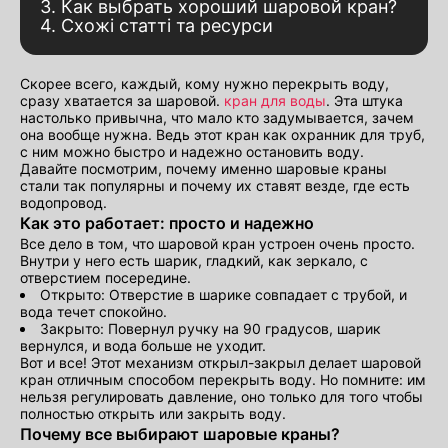
3. Как выбрать хороший шаровой кран?
4. Схожі статті та ресурси
Скорее всего, каждый, кому нужно перекрыть воду,
сразу хватается за шаровой.
кран для воды
. Эта штука
настолько привычна, что мало кто задумывается, зачем
она вообще нужна. Ведь этот кран как охранник для труб,
с ним можно быстро и надежно остановить воду.
Давайте посмотрим, почему именно шаровые краны
стали так популярны и почему их ставят везде, где есть
водопровод.
Как это работает: просто и надежно
Все дело в том, что шаровой кран устроен очень просто.
Внутри у него есть шарик, гладкий, как зеркало, с
отверстием посередине.
Открыто: Отверстие в шарике совпадает с трубой, и
вода течет спокойно.
Закрыто: Повернул ручку на 90 градусов, шарик
вернулся, и вода больше не уходит.
Вот и все! Этот механизм открыл-закрыл делает шаровой
кран отличным способом перекрыть воду. Но помните: им
нельзя регулировать давление, оно только для того чтобы
полностью открыть или закрыть воду.
Почему все выбирают шаровые краны?