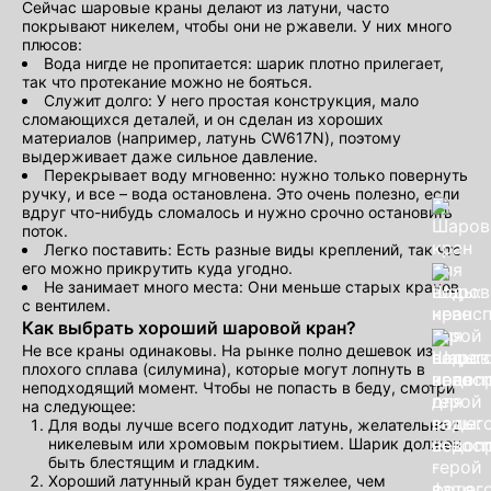
Сейчас шаровые краны делают из латуни, часто
покрывают никелем, чтобы они не ржавели. У них много
плюсов:
Вода нигде не пропитается: шарик плотно прилегает,
так что протекание можно не бояться.
Служит долго: У него простая конструкция, мало
сломающихся деталей, и он сделан из хороших
материалов (например, латунь CW617N), поэтому
выдерживает даже сильное давление.
Перекрывает воду мгновенно: нужно только повернуть
ручку, и все – вода остановлена. Это очень полезно, если
вдруг что-нибудь сломалось и нужно срочно остановить
поток.
Легко поставить: Есть разные виды креплений, так что
его можно прикрутить куда угодно.
Не занимает много места: Они меньше старых кранов
с вентилем.
Как выбрать хороший шаровой кран?
Не все краны одинаковы. На рынке полно дешевок из
плохого сплава (силумина), которые могут лопнуть в
неподходящий момент. Чтобы не попасть в беду, смотри
на следующее:
Для воды лучше всего подходит латунь, желательно с
никелевым или хромовым покрытием. Шарик должен
быть блестящим и гладким.
Хороший латунный кран будет тяжелее, чем