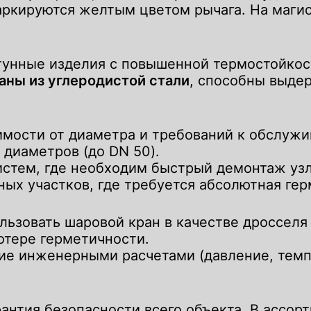
маркируются желтым цветом рычага. На маги
тунные изделия с повышенной термостойкос
аны из углеродистой стали
, способны выде
имости от диаметра и требований к обслужи
диаметров (до DN 50).
тем, где необходим быстрый демонтаж узл
ых участков, где требуется абсолютная гер
 форму и наш менеджер свяжетс
 форму и наш менеджер свяжетс
ьзовать шаровой кран в качестве дросселя
отере герметичности.
е инженерными расчетами (давление, темпе
рантия безопасности всего объекта. В ассо