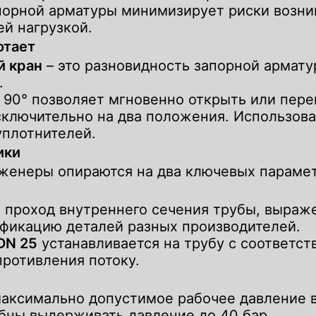
порной арматуры минимизирует риски возник
й нагрузкой.
отает
й кран
– это разновидность запорной армат
.
 90° позволяет мгновенно открыть или пере
ключительно на два положения. Использова
уплотнителей.
ики
женеры опираются на два ключевых параме
й проход внутреннего сечения трубы, выраж
ификацию деталей разных производителей.
DN 25
устанавливается на трубу с соответс
противления потоку.
аксимально допустимое рабочее давление в
бны выдерживать давление до 40 бар.