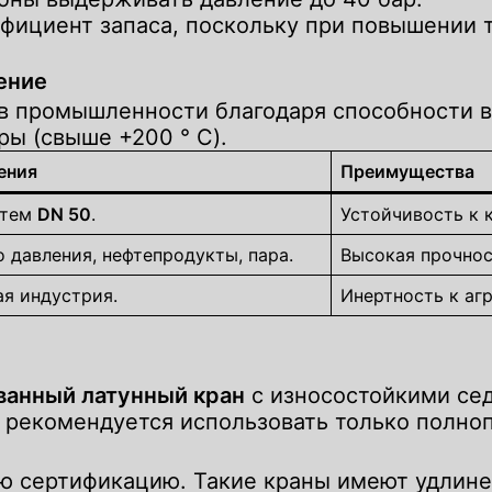
фициент запаса, поскольку при повышении 
ение
в промышленности благодаря способности в
ры (свыше +200 ° C).
ения
Преимущества
стем
DN 50
.
Устойчивость к 
 давления, нефтепродукты, пара.
Высокая прочнос
я индустрия.
Инертность к аг
ванный латунный кран
с износостойкими сед
 рекомендуется использовать только полно
ую сертификацию. Такие краны имеют удлин