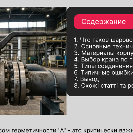
Электроприводы
Пневмоприводы
Редукторы червячные
Содержание
ми
Электромагнитные клапаны
Фитинги резьбовые
1. Что такое шарово
Детали к трубопроводу
2. Основные техни
3. Материалы корпу
Фланцы
4. Выбор крана по 
5. Типы соединения
6. Типичные ошибк
7. Вывод
8. Схожі статті та 
сом герметичности "А" - это критически ва