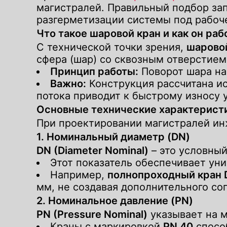
магистралей. Правильный подбор за
разгерметизации системы под рабоче
Что такое шаровой кран и как он раб
С технической точки зрения,
шарово
сфера (шар) со сквозным отверстием
Принцип работы:
Поворот шара на
Важно:
Конструкция рассчитана ис
потока приводит к быстрому износу 
Основные технические характерист
При проектировании магистралей ин
1. Номинальный диаметр (DN)
DN (Diameter Nominal)
– это условны
Этот показатель обеспечивает ун
Например,
полнопроходный кран 
мм, не создавая дополнительного со
2. Номинальное давление (PN)
PN (Pressure Nominal)
указывает на м
Краны с маркировкой
PN 40
спосо