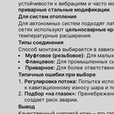
устойчивости к вибрациям и часто 
приварные стальные модификации
.
Для систем отопления
Для автономных систем подходят ла
сетях используют
цельносварные кр
температурные расширения.
Типы соединения
Способ монтажа выбирается в завис
Муфтовое (резьбовое):
Для малых 
Фланцевое:
Для промышленных сис
Приварное:
Для более ответственн
Заполни
Заполни
Типичные ошибки при выборе
Регулировка потока:
Попытка испол
к кавитационному износу шара и п
Подбор «на глазок»:
Пренебрежени
создает риск аварии.
Вывод
Качественный шаровой кран – это га