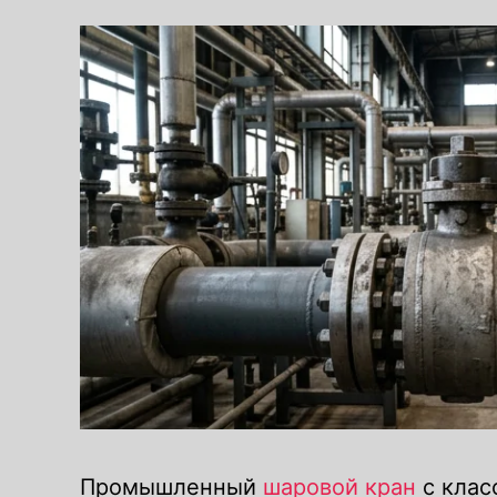
Затворы "Баттерфляй"
комплектация червячным
редуктором
Затворы "Баттерфляй" с конечны
сигнализаторами
Краны шаровые
Краны шаровые латунные
Краны шаровые комплектация
электроприводом
Промышленный
шаровой кран
с клас