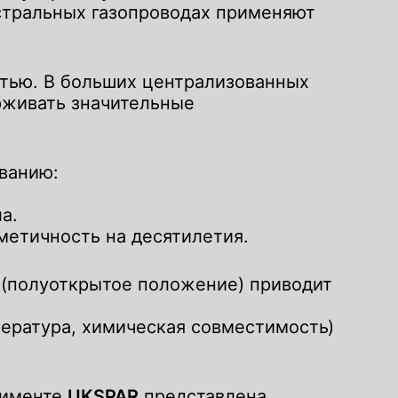
стральных газопроводах применяют
тью. В больших централизованных
рживать значительные
ванию:
а.
метичность на десятилетия.
я с Вами
я с Вами
 (полуоткрытое положение) приводит
ратура, химическая совместимость)
ртименте
UKSPAR
представлена