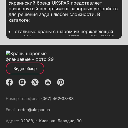
Украинский бренд UKSPAR представляет
развернутый ассортимент запорных устройств
для решения задач любой сложности. В
каталоге:
стальные краны с шаром из нержавеющей
стали 304 и уплотнением PTFE или PPL (PN25 и
PN40);
полностью нержавеющие краны с шаром из
нержавеющей стали 304 и уплотнением PTFE;
модели (PN16) с трехсложной конструкцией,
позволяющей демонтировать внутреннюю
Видеообзор
часть крана, не разбирая фланцевое
соединение с трубопроводом.
Покупатели могут подобрать оптимальную
модель по специфике своего инженерного
Номер телефона:
(067) 462-38-83
объекта.
Email:
order@ukspar.ua
Как выбрать шаровой кран
Адрес:
02088, г. Киев, ул. Левадно, 30
фланцевый под ваши задачи