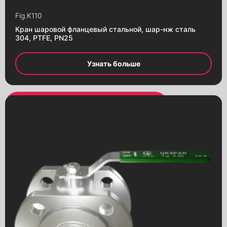
Краны шаровые латунные
Fig.
K110
Краны шаровые
Кран шаровой фланцевый стальной, шар-нж сталь
с электроприводом
304, PTFE, PN25
Краны шаровые
с пневмоприводом
Узнать больше
Краны шаровые
с червячным редуктором
Насосы
Гидроаккумуляторы
Вентили (клапаны запорные)
Компенсаторы сильфонные
Обратные клапаны
Вибровставки
Предохранительные клапаны
Фильтры осадочные
Конденсатоотводчики
Электроприводы