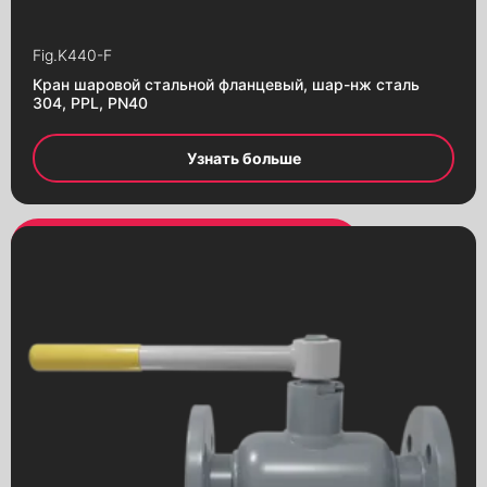
Fig.
K440-F
Кран шаровой стальной фланцевый, шар-нж сталь
304, PPL, PN40
Узнать больше
Alternative:
Alternative: