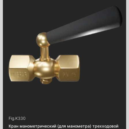
Задвижки шиберные с электроприводом
Задвижки с пневмоприводом
Соединение трубопроводов
Хомуты ремонтные
Вантузы аэрационные
Затворы "Баттерфляй"
Затворы с эксцентриком
Затворы "Баттерфляй"
с электроприводом
Затворы "Баттерфляй"
с пневмоприводом
Затворы "Баттерфляй"
с червячным редуктором
Затворы "Баттерфляй"
с конечными сигнализаторами
Краны шаровые
Краны шаровые латунные
Fig.
K330
Краны шаровые
Кран манометрический (для манометра) трехходовой
с электроприводом