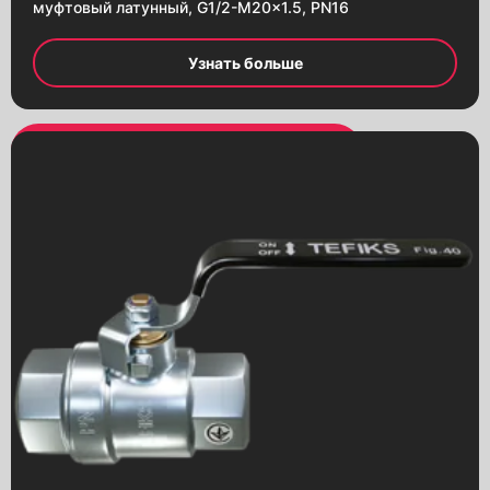
муфтовый латунный, G1/2-M20x1.5, PN16
Краны шаровые
с пневмоприводом
Узнать больше
Краны шаровые
с червячным редуктором
Насосы
Гидроаккумуляторы
Вентили (клапаны запорные)
Компенсаторы сильфонные
Обратные клапаны
Вибровставки
Предохранительные клапаны
Фильтры осадочные
Конденсатоотводчики
Электроприводы
Пневмоприводы
Редукторы червячные
Электромагнитные клапаны