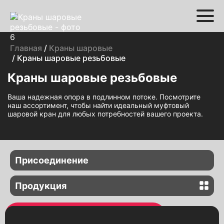
Главная
/
Краны шаровые
/ Краны шаровые резьбовые
Краны шаровые резьбовые
Ваша надежная опора в подлинном потоке. Посмотрите
наш ассортимент, чтобы найти идеальный муфтовый
шаровой кран для любых потребностей вашего проекта.
Присоединение
Краны шаровые резьбовые
Продукция
Краны шаровые фланцевые
Задвижки
Краны шаровые приварные
Задвижки с электроприводом