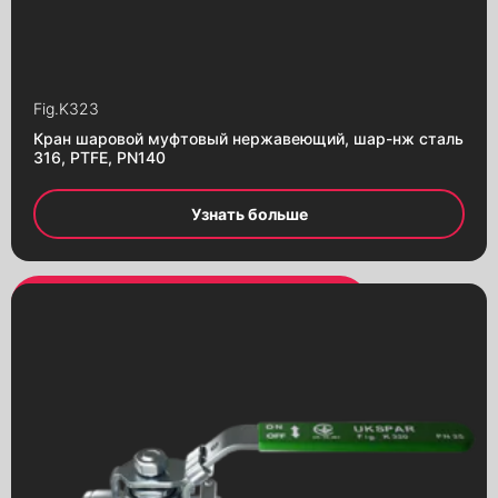
Заполни форму и наш менеджер
Заполни форму и наш менеджер
свяжется с Вами
свяжется с Вами
Fig.
K323
Кран шаровой муфтовый нержавеющий, шар-нж сталь
316, PTFE, PN140
Узнать больше
Alternative:
Alternative: